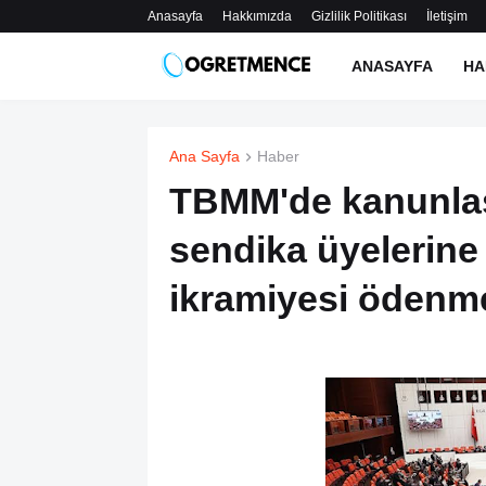
Anasayfa
Hakkımızda
Gizlilik Politikası
İletişim
ANASAYFA
HA
Ana Sayfa
Haber
TBMM'de kanunlaşt
sendika üyelerine
ikramiyesi ödenm