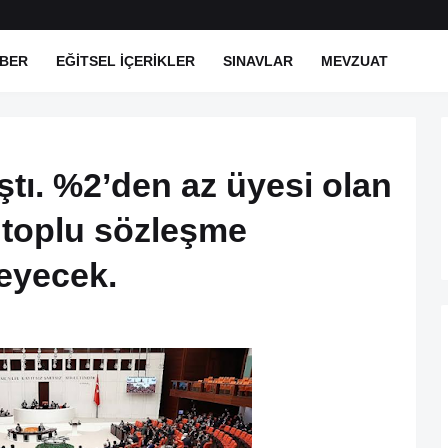
BER
EĞITSEL İÇERIKLER
SINAVLAR
MEVZUAT
ı. %2’den az üyesi olan
 toplu sözleşme
eyecek.