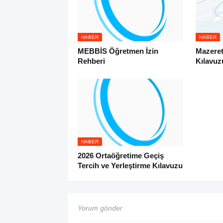
HABER
HABER
MEBBİS Öğretmen İzin
Mazeret
Rehberi
Kılavuz
HABER
2026 Ortaöğretime Geçiş
Tercih ve Yerleştirme Kılavuzu
Yorum gönder