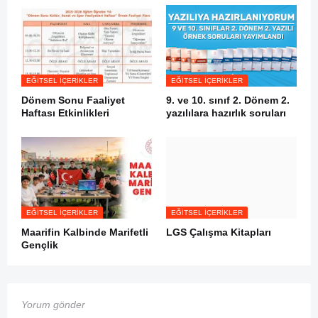
EĞITSEL İÇERIKLER
EĞITSEL İÇERIKLER
Dönem Sonu Faaliyet
9. ve 10. sınıf 2. Dönem 2.
Haftası Etkinlikleri
yazılılara hazırlık soruları
EĞITSEL İÇERIKLER
EĞITSEL İÇERIKLER
Maarifin Kalbinde Marifetli
LGS Çalışma Kitapları
Gençlik
Yorum gönder