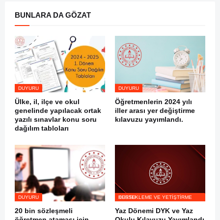
BUNLARA DA GÖZAT
DUYURU
DUYURU
Ülke, il, ilçe ve okul
Öğretmenlerin 2024 yılı
genelinde yapılacak ortak
iller arası yer değiştirme
yazılı sınavlar konu soru
kılavuzu yayımlandı.
dağılım tabloları
DUYURU
DESTEKLEME VE YETIŞTIRME KURSU
20 bin sözleşmeli
Yaz Dönemi DYK ve Yaz
öğretmen ataması için
Okulu Kılavuzu Yayımlandı