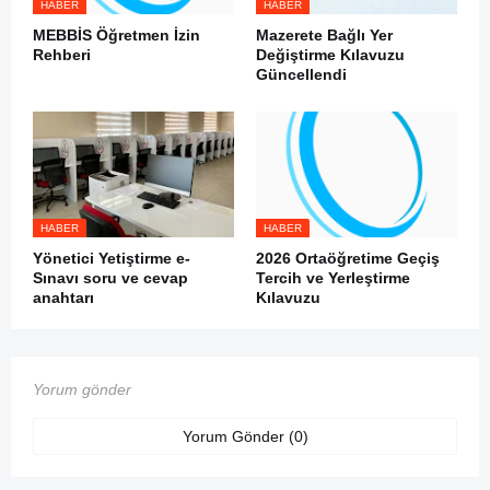
HABER
HABER
MEBBİS Öğretmen İzin
Mazerete Bağlı Yer
Rehberi
Değiştirme Kılavuzu
Güncellendi
HABER
HABER
Yönetici Yetiştirme e-
2026 Ortaöğretime Geçiş
Sınavı soru ve cevap
Tercih ve Yerleştirme
anahtarı
Kılavuzu
Yorum gönder
Yorum Gönder (0)