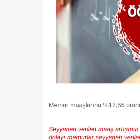
Memur maaşlarına %17,55 oranın
Seyyanen verilen maaş artışının
dolayı memurlar seyyanen verile