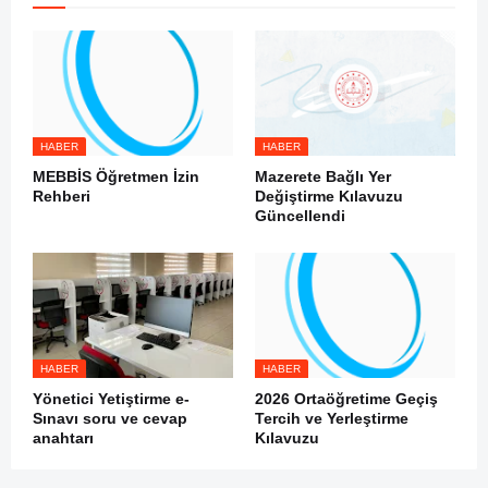
HABER
HABER
MEBBİS Öğretmen İzin
Mazerete Bağlı Yer
Rehberi
Değiştirme Kılavuzu
Güncellendi
HABER
HABER
Yönetici Yetiştirme e-
2026 Ortaöğretime Geçiş
Sınavı soru ve cevap
Tercih ve Yerleştirme
anahtarı
Kılavuzu