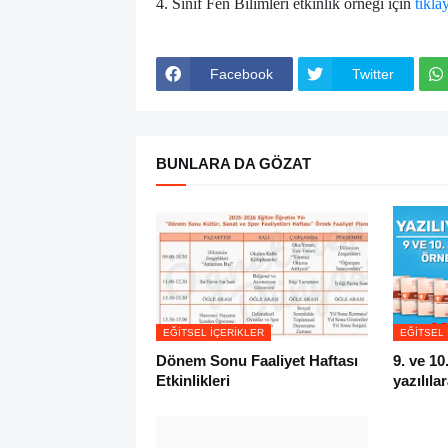
4. Sınıf Fen Bilimleri etkinlik örneği için
tıkla
Facebook
Twitter
BUNLARA DA GÖZAT
EĞITSEL İÇERIKLER
EĞITSEL 
Dönem Sonu Faaliyet Haftası
9. ve 10
Etkinlikleri
yazılıla