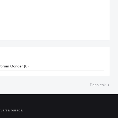
Yorum Gönder (0)
Daha eski
 varsa burada