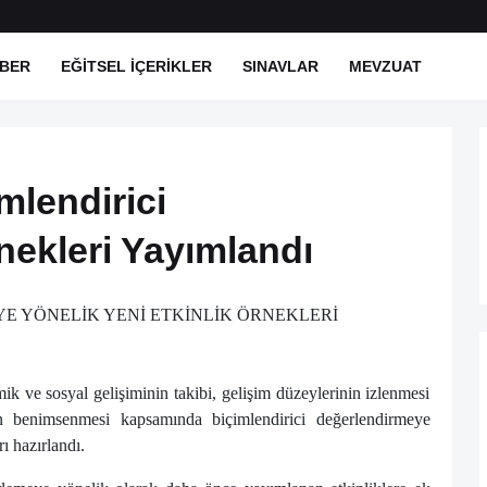
BER
EĞITSEL İÇERIKLER
SINAVLAR
MEVZUAT
imlendirici
ekleri Yayımlandı
ik ve sosyal gelişiminin takibi, gelişim düzeylerinin izlenmesi
n benimsenmesi kapsamında biçimlendirici değerlendirmeye
ı hazırlandı.