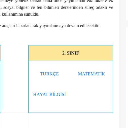
emeye yönelik olarak daha önce yayımlanan etkinliklere ek
i, sosyal bilgiler ve fen bilimleri derslerinden süreç odaklı ve
n kullanımına sunuldu.
 araçları hazırlanarak yayımlanmaya devam edilecektir.
2. SINIF
TÜRKÇE
MATEMATİK
HAYAT BİLGİSİ