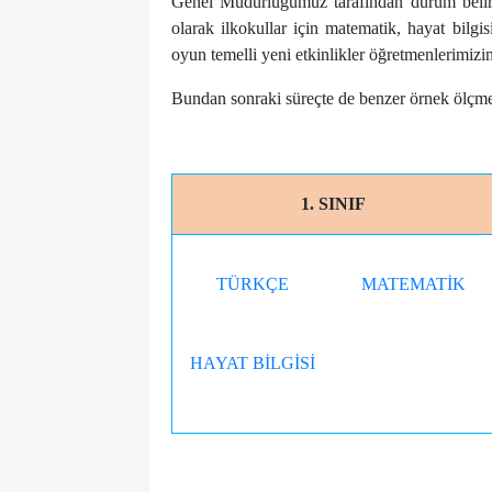
Genel Müdürlüğümüz tarafından durum belirl
olarak ilkokullar için matematik, hayat bilgis
oyun temelli yeni etkinlikler öğretmenlerimizi
Bundan sonraki süreçte de benzer örnek ölçme
1. SINIF
TÜRKÇE
MATEMATİK
HAYAT BİLGİSİ