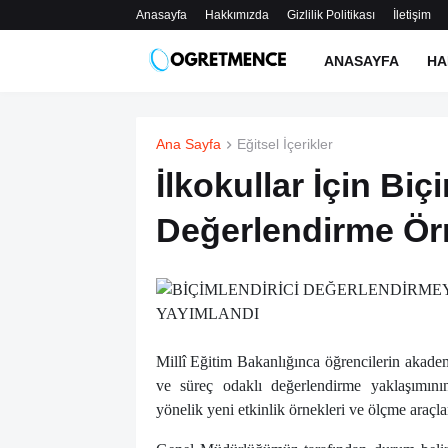
Anasayfa
Hakkımızda
Gizlilik Politikası
İletişim
ANASAYFA
HA
Ana Sayfa
Eğitsel İçerikler
İlkokullar İçin Biç
Değerlendirme Örn
Millî Eğitim Bakanlığınca öğrencilerin akadem
ve süreç odaklı değerlendirme yaklaşımını
yönelik yeni etkinlik örnekleri ve ölçme araçlar