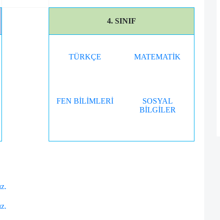
4. SINIF
TÜRKÇE
MATEMATİK
FEN BİLİMLERİ
SOSYAL
BİLGİLER
ız.
ız.