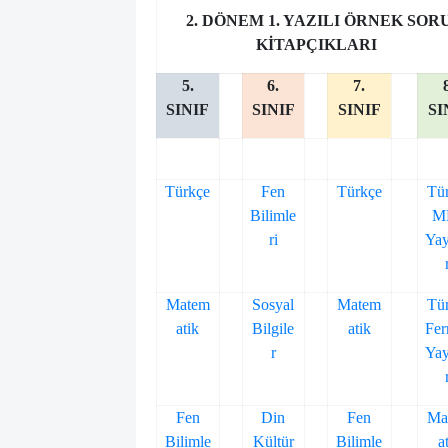
2. DÖNEM 1. YAZILI ÖRNEK SOR
KİTAPÇIKLARI
5.
6.
7.
SINIF
SINIF
SINIF
SI
Türkçe
Fen
Türkçe
Tü
Bilimle
M
ri
Yay
Matem
Sosyal
Matem
Tü
atik
Bilgile
atik
Fe
r
Yay
Fen
Din
Fen
Ma
Bilimle
Kültür
Bilimle
a