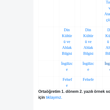
Ta
Ata
çü
Din
Din
D
Kültür
Kültür
Kü
ü ve
ü ve
ü
Ahlak
Ahlak
Ah
Bilgisi
Bilgisi
Bil
İngilizc
İngilizc
İng
e
e
Felsef
Felsefe
e
Ortaöğretim 1. dönem 2. yazılı örnek s
için
tıklayınız.