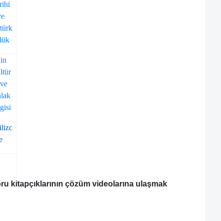
rihi
ve
türk
lük
in
ltür
 ve
lak
gisi
ilizc
e
oru kitapçıklarının çözüm videolarına ulaşmak