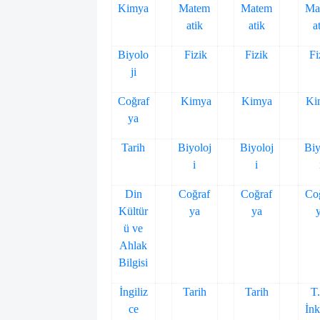
Kimya
Matem
Matem
Ma
atik
atik
a
Biyolo
Fizik
Fizik
Fi
ji
Coğraf
Kimya
Kimya
Ki
ya
Tarih
Biyoloj
Biyoloj
Biy
i
i
Din
Coğraf
Coğraf
Co
Kültür
ya
ya
ü ve
Ahlak
Bilgisi
İngiliz
Tarih
Tarih
T
ce
İnk