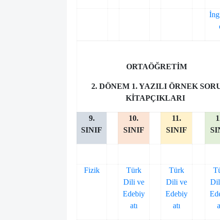
İng
ORTAÖĞRETİM
2. DÖNEM 1. YAZILI ÖRNEK SOR
KİTAPÇIKLARI
9.
10.
11.
1
SINIF
SINIF
SINIF
SI
Fizik
Türk
Türk
T
Dili ve
Dili ve
Dil
Edebiy
Edebiy
Ed
atı
atı
a