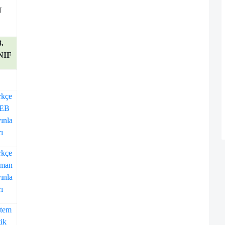
U
8.
NIF
rkçe
EB
ınla
rı
rkçe
rman
ınla
rı
tem
tik