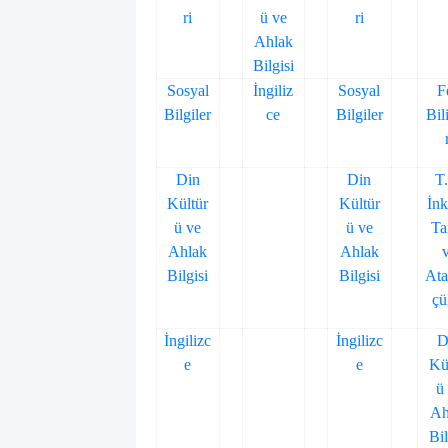
ri
ü ve
ri
Ahlak
Bilgisi
Sosyal
İngiliz
Sosyal
F
Bilgiler
ce
Bilgiler
Bil
Din
Din
T
Kültür
Kültür
İnk
ü ve
ü ve
Ta
Ahlak
Ahlak
Bilgisi
Bilgisi
Ata
çü
İngilizc
İngilizc
D
e
e
Kü
ü
Ah
Bil