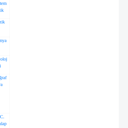
tem
tik
zik
mya
oloj
i
ğraf
ya
.C.
ılap