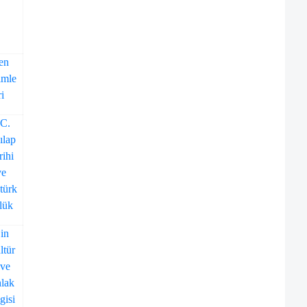
en
imle
ri
.C.
ılap
rihi
ve
türk
lük
in
ltür
 ve
lak
gisi