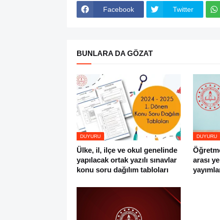
Facebook
Twitter
BUNLARA DA GÖZAT
DUYURU
DUYURU
Ülke, il, ilçe ve okul genelinde
Öğretmen
yapılacak ortak yazılı sınavlar
arası y
konu soru dağılım tabloları
yayımla