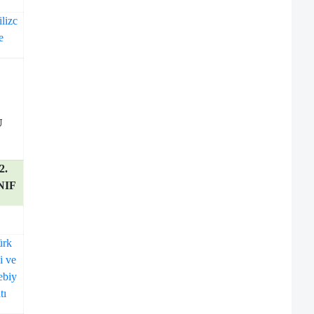
ilizc
e
U
2.
NIF
ürk
i ve
ebiy
tı