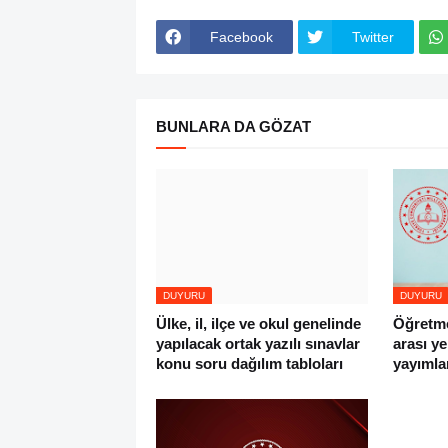
Facebook
Twitter
BUNLARA DA GÖZAT
DUYURU
DUYURU
Ülke, il, ilçe ve okul genelinde
Öğretmen
yapılacak ortak yazılı sınavlar
arası y
konu soru dağılım tabloları
yayımla