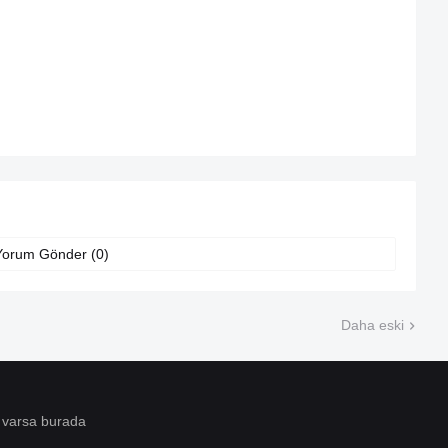
Yorum Gönder (0)
Daha eski
 varsa burada