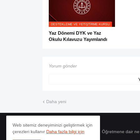
DESTEKLEME VE YETIŞTIRME KURSU
Yaz Dönemi DYK ve Yaz
Okulu Kılavuzu Yayımlandı
Yorum gönder
Daha yeni
Web sitemiz deneyiminizi geliştirmek için
Öğretmene dair ne
çerezleri kullanır
Daha fazla bilgi için