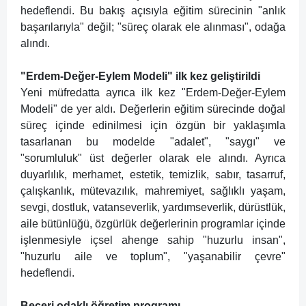
hedeflendi. Bu bakış açısıyla eğitim sürecinin "anlık
başarılarıyla" değil; "süreç olarak ele alınması", odağa
alındı.
"Erdem-Değer-Eylem Modeli" ilk kez geliştirildi
Yeni müfredatta ayrıca ilk kez "Erdem-Değer-Eylem
Modeli" de yer aldı. Değerlerin eğitim sürecinde doğal
süreç içinde edinilmesi için özgün bir yaklaşımla
tasarlanan bu modelde "adalet", "saygı" ve
"sorumluluk" üst değerler olarak ele alındı. Ayrıca
duyarlılık, merhamet, estetik, temizlik, sabır, tasarruf,
çalışkanlık, mütevazılık, mahremiyet, sağlıklı yaşam,
sevgi, dostluk, vatanseverlik, yardımseverlik, dürüstlük,
aile bütünlüğü, özgürlük değerlerinin programlar içinde
işlenmesiyle içsel ahenge sahip "huzurlu insan",
"huzurlu aile ve toplum", "yaşanabilir çevre"
hedeflendi.
Beceri odaklı öğretim programı