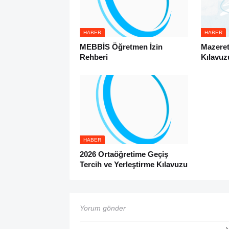
HABER
HABER
MEBBİS Öğretmen İzin
Mazeret
Rehberi
Kılavuz
HABER
2026 Ortaöğretime Geçiş
Tercih ve Yerleştirme Kılavuzu
Yorum gönder