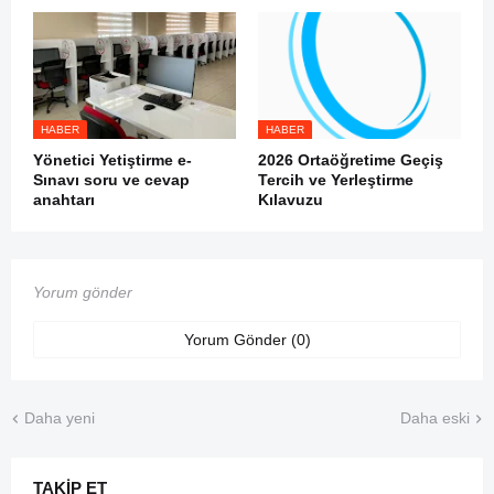
HABER
HABER
Yönetici Yetiştirme e-
2026 Ortaöğretime Geçiş
Sınavı soru ve cevap
Tercih ve Yerleştirme
anahtarı
Kılavuzu
Yorum gönder
Yorum Gönder (0)
Daha yeni
Daha eski
TAKIP ET