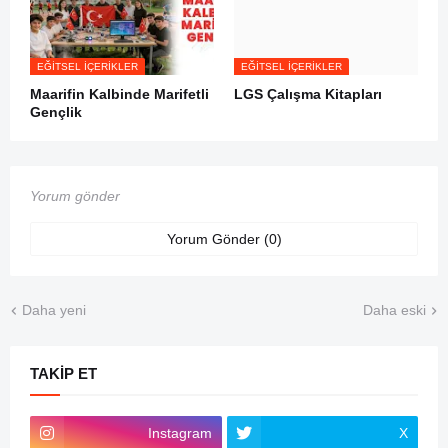
EĞITSEL İÇERIKLER
EĞITSEL İÇERIKLER
Maarifin Kalbinde Marifetli
LGS Çalışma Kitapları
Gençlik
Yorum gönder
Yorum Gönder (0)
Daha yeni
Daha eski
TAKIP ET
Instagram
X