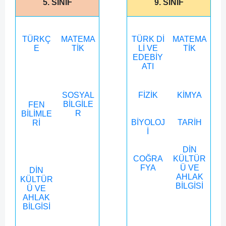
5. SINIF
9. SINIF
TÜRKÇ
MATEMA
TÜRK Dİ
MATEMA
E
TİK
Lİ VE
TİK
EDEBİY
ATI
SOSYAL
FİZİK
KİMYA
BİLGİLE
FEN
R
BİLİMLE
BİYOLOJ
TARİH
Rİ
İ
DİN
COĞRA
KÜLTÜR
FYA
Ü VE
DİN
AHLAK
KÜLTÜR
BİLGİSİ
Ü VE
AHLAK
BİLGİSİ