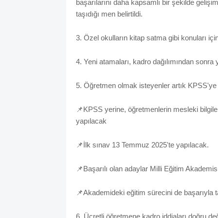
başarılarını daha kapsamlı bir şekilde geliş
taşıdığı men belirtildi.
3. Özel okulların kitap satma gibi konuları iç
4. Yeni atamaları, kadro dağılımından sonra
5. Öğretmen olmak isteyenler artık KPSS'ye
📌KPSS yerine, öğretmenlerin mesleki bilgil
yapılacak
📌İlk sınav 13 Temmuz 2025'te yapılacak.
📌Başarılı olan adaylar Milli Eğitim Akademi
📌Akademideki eğitim sürecini de başarıyla
6. Ücretli öğretmene kadro iddiaları doğru deği