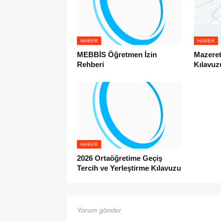
HABER
HABER
MEBBİS Öğretmen İzin
Mazeret
Rehberi
Kılavuz
HABER
2026 Ortaöğretime Geçiş
Tercih ve Yerleştirme Kılavuzu
Yorum gönder