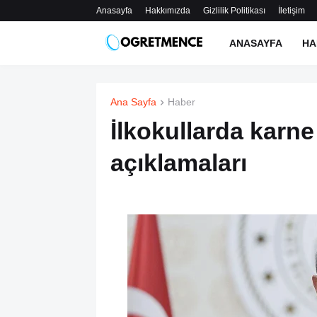
Anasayfa
Hakkımızda
Gizlilik Politikası
İletişim
ANASAYFA
HA
Ana Sayfa
Haber
İlkokullarda karne
açıklamaları