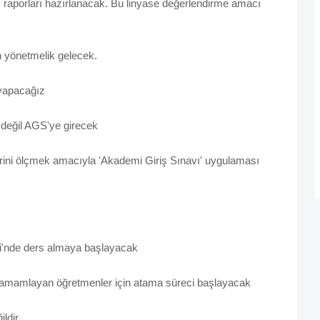
im raporları hazırlanacak. Bu linyase değerlendirme amacı
in yönetmelik gelecek.
 yapacağız
 değil AGS'ye girecek
erini ölçmek amacıyla 'Akademi Giriş Sınavı' uygulaması
si'nde ders almaya başlayacak
 tamamlayan öğretmenler için atama süreci başlayacak
ldir.