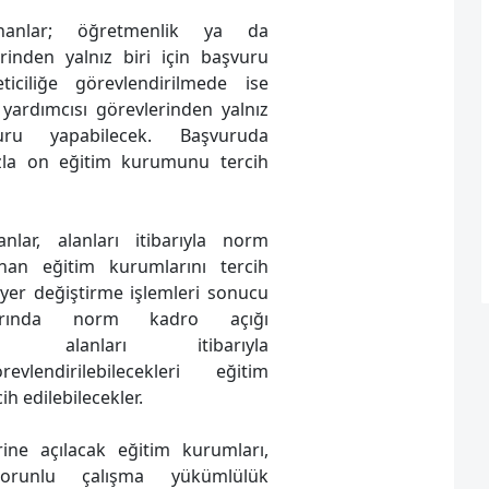
nanlar; öğretmenlik ya da
erinden yalnız biri için başvuru
ticiliğe görevlendirilmede ise
ardımcısı görevlerinden yalnız
uru yapabilecek. Başvuruda
azla on eğitim kurumunu tercih
nlar, alanları itibarıyla norm
nan eğitim kurumlarını tercih
 yer değiştirme işlemleri sonucu
arında norm kadro açığı
nden alanları itibarıyla
görevlendirilebilecekleri eğitim
ih edilebilecekler.
erine açılacak eğitim kurumları,
zorunlu çalışma yükümlülük