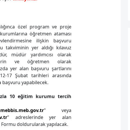
nlığınca özel program ve proje
 kurumlarına öğretmen ataması
vlendirmesine ilişkin başvuru
ru takviminin yer aldığı kılavuz
ür, müdür yardımcısı olarak
eklerin ve öğretmen olarak
uzda yer alan başvuru şartlarını
 12-17 Şubat tarihleri arasında
a başvuru yapabilecek.
zla 10 eğitim kurumu tercih
"
mebbis.meb.gov.tr
" veya
.tr
" adreslerinde yer alan
u Formu doldurularak yapılacak.