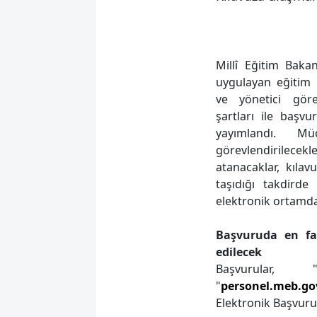
Millî Eğitim Baka
uygulayan eğitim
ve yönetici göre
şartları ile başvu
yayımlandı. Müd
görevlendirilec
atanacaklar, kılav
taşıdığı takdirde
elektronik ortamd
Başvuruda en fa
edilecek
Başvurular, 
"
personel.meb.gov
Elektronik Başvur