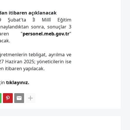
dan itibaren açıklanacak
19 Şubat'ta İl Millî Eğitim
naylandıktan sonra, sonuçlar 3
ibaren "
personel.meb.gov.tr
"
acak.
retmenlerin tebligat, ayrılma ve
7 Haziran 2025; yöneticilerin ise
 itibaren yapılacak.
çin
tıklayınız.