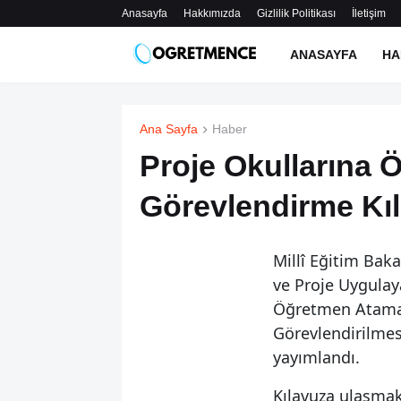
Anasayfa
Hakkımızda
Gizlilik Politikası
İletişim
ANASAYFA
HA
Ana Sayfa
Haber
Proje Okullarına 
Görevlendirme Kı
Millî Eğitim Bak
ve Proje Uygula
Öğretmen Atamas
Görevlendirilmesi
yayımlandı.
Kılavuza ulaşmak