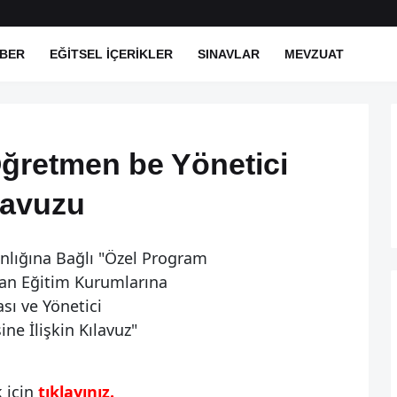
BER
EĞITSEL İÇERIKLER
SINAVLAR
MEVZUAT
Öğretmen be Yönetici
lavuzu
anlığına Bağlı "Özel Program
yan Eğitim Kurumlarına
ı ve Yönetici
ne İlişkin Kılavuz"
 için
tıklayınız.