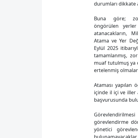
durumları dikkate 
Buna göre; zo
öngörülen yerler
atanacakların, M
Atama ve Yer Değ
Eylül 2025 itibar
tamamlanmış, zor
muaf tutulmuş ya 
ertelenmiş olmaları
Ataması yapılan 
içinde il içi ve ill
başvurusunda bul
Görevlendirilmes
görevlendirme dön
yönetici görevl
bulunamayacaklar.