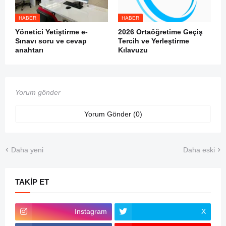
HABER
HABER
Yönetici Yetiştirme e-
2026 Ortaöğretime Geçiş
Sınavı soru ve cevap
Tercih ve Yerleştirme
anahtarı
Kılavuzu
Yorum gönder
Yorum Gönder (0)
Daha yeni
Daha eski
TAKIP ET
Instagram
X