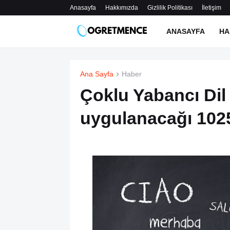
Anasayfa
Hakkımızda
Gizlilik Politikası
İletişim
ANASAYFA
HA
Ana Sayfa
Haber
Çoklu Yabancı Dil
uygulanacağı 1025