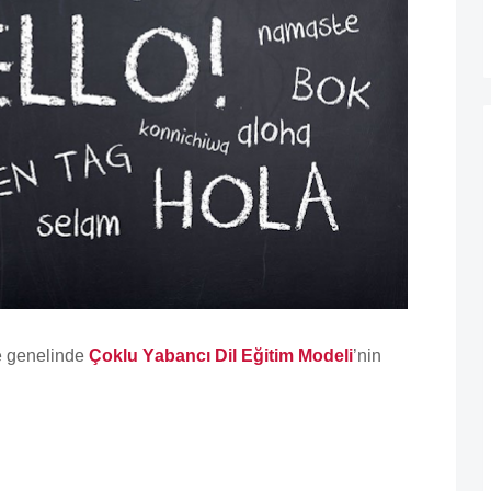
e genelinde
Çoklu Yabancı Dil Eğitim Modeli
’nin