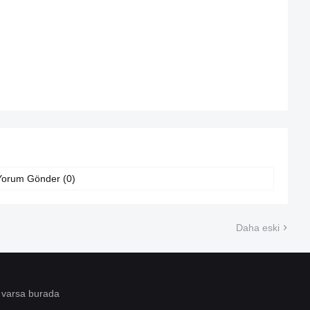
Yorum Gönder (0)
Daha eski
 varsa burada