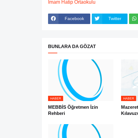
İmam Hatip Ortaokulu
Facebook
Twitter
BUNLARA DA GÖZAT
HABER
HABER
MEBBİS Öğretmen İzin
Mazeret
Rehberi
Kılavuz