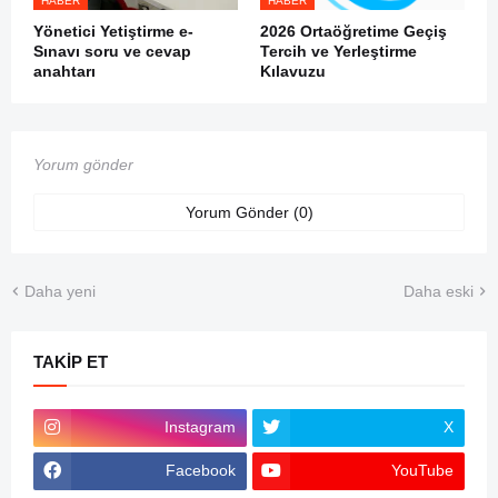
HABER
HABER
Yönetici Yetiştirme e-
2026 Ortaöğretime Geçiş
Sınavı soru ve cevap
Tercih ve Yerleştirme
anahtarı
Kılavuzu
Yorum gönder
Yorum Gönder (0)
Daha yeni
Daha eski
TAKIP ET
Instagram
X
Facebook
YouTube