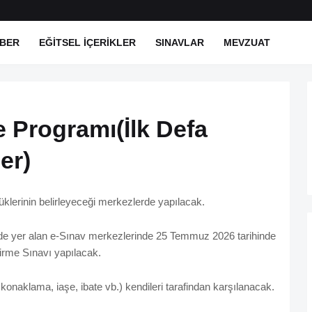
BER
EĞITSEL İÇERIKLER
SINAVLAR
MEVZUAT
e Programı(İlk Defa
er)
lüklerinin belirleyeceği merkezlerde yapılacak.
ilde yer alan e-Sınav merkezlerinde 25 Temmuz 2026 tarihinde
irme Sınavı yapılacak.
m, konaklama, iaşe, ibate vb.) kendileri tarafindan karşılanacak.