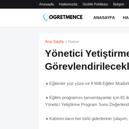
Anasayfa
Hakkımızda
Gizlilik Politikası
İletişim
ANASAYFA
HA
Ana Sayfa
Haber
Yönetici Yetiştirm
Görevlendirilecekl
🔸️Eğitimler yüz yüze ve İl Milli Eğitim Müdür
🔸️Eğitim programını tamamlayanlar için 81 
Yönetici Yetiştirme Program Sonu Değerlend
🔸️Katılımcıların her türlü giderlerinin (ulaşı